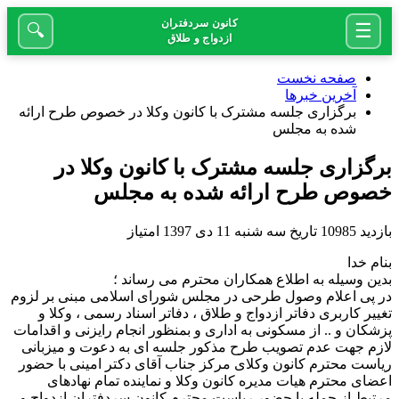
کانون سردفتران
☰
🔍
ازدواج و طلاق
صفحه نخست
آخرین خبرها
برگزاری جلسه مشترک با کانون وکلا در خصوص طرح ارائه
شده به مجلس
برگزاری جلسه مشترک با کانون وکلا در
خصوص طرح ارائه شده به مجلس
بازدید
10985
تاریخ
سه شنبه 11 دی 1397
امتیاز
بنام خدا
بدین وسیله به اطلاع همکاران محترم می رساند ؛
در پی اعلام وصول طرحی در مجلس شورای اسلامی مبنی بر لزوم
تغییر کاربری دفاتر ازدواج و طلاق ، دفاتر اسناد رسمی ، وکلا و
پزشکان و .. از مسکونی به اداری و بمنظور انجام رایزنی و اقدامات
لازم جهت عدم تصویب طرح مذکور جلسه ای به دعوت و میزبانی
ریاست محترم کانون وکلای مرکز جناب آقای دکتر امینی با حضور
اعضای محترم هیات مدیره کانون وکلا و نماینده تمام نهادهای
مرتبط از جمله با حضور ریاست محترم کانون سردفتران ازدواج و